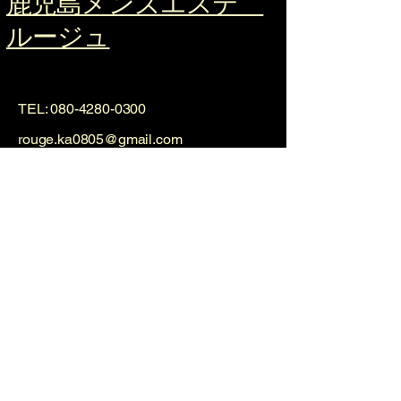
鹿児島メンズエステ
ルージュ
TEL:
080-4280-0300
rouge.ka0805@gmail.com
​最寄り駅
鹿児島中央駅・天文館駅
利用規約（注意事項と補足）