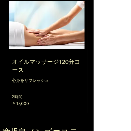
オイルマッサージ120分コ
ース
心身をリフレッシュ
2時間
17,000
￥17,000
円