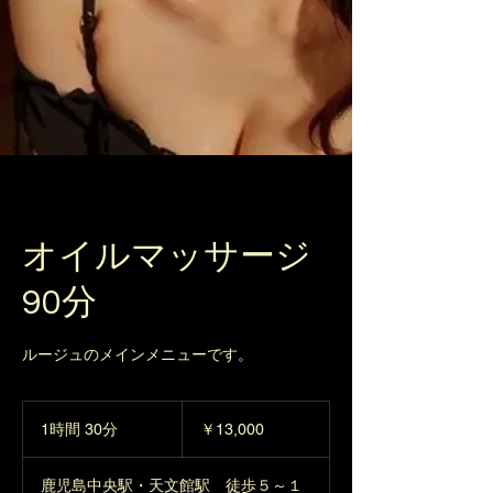
オイルマッサージ
90分
ルージュのメインメニューです。
13,000
円
1時間 30分
1
￥13,000
時
3
鹿児島中央駅・天文館駅 徒歩５～１
0